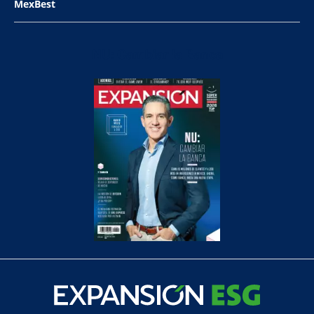
MexBest
NU: Cambiar la Banca