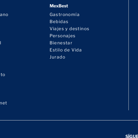
MexBest
cano
Gastronomía
Bebidas
Viajes y destinos
Personajes
l
Bienestar
Estilo de Vida
Jurado
nto
met
SÍGU