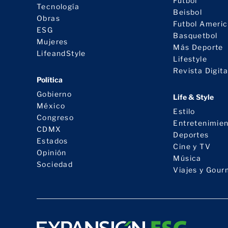
Futbol
Tecnología
Beisbol
Obras
Futbol Ameri
ESG
Basquetbol
Mujeres
Más Deporte
LifeandStyle
Lifestyle
Revista Digita
Política
Gobierno
Life & Style
México
Estilo
Congreso
Entretenimie
CDMX
Deportes
Estados
Cine y TV
Opinión
Música
Sociedad
Viajes y Gour