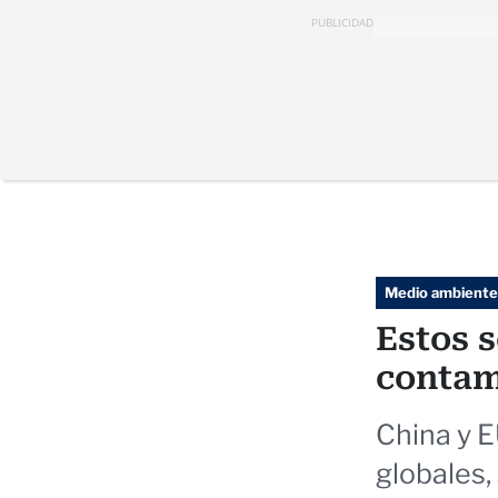
PUBLICIDAD
Medio ambiente
Estos s
contam
China y E
globales,