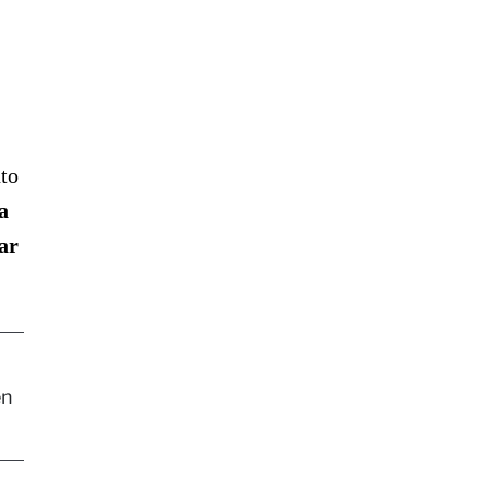
nto
a
ar
en