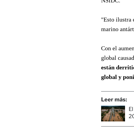
NSIDC.
"Esto ilustra 
marino antárt
Con el aument
global causa
están derrit
global y pon
Leer más:
El
2