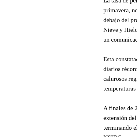
La tasa de pé
primavera, n
debajo del pr
Nieve y Hielo
un comunicad
Esta constata
diarios récor
calurosos reg
temperaturas
A finales de 
extensión del
terminando e