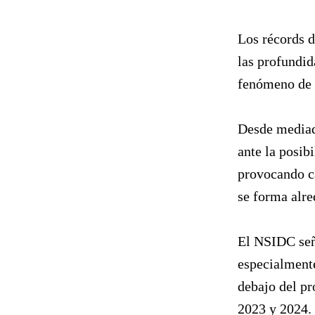
Los récords d
las profundid
fenómeno de E
Desde mediad
ante la posib
provocando c
se forma alre
El NSIDC señ
especialmente
debajo del pr
2023 y 2024.