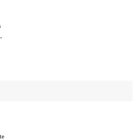
s
,
te