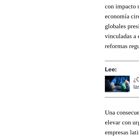
con impacto 
economía circ
globales pres
vinculadas a 
reformas regu
Lee:
¿Q
l
Una consecuen
elevar con u
empresas lat