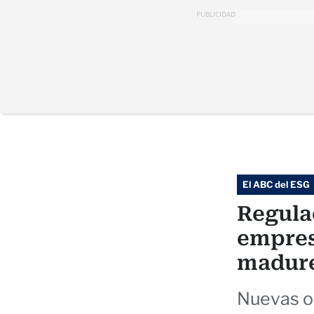
PUBLICIDAD
El ABC del ESG
Regula
empres
madure
Nuevas o