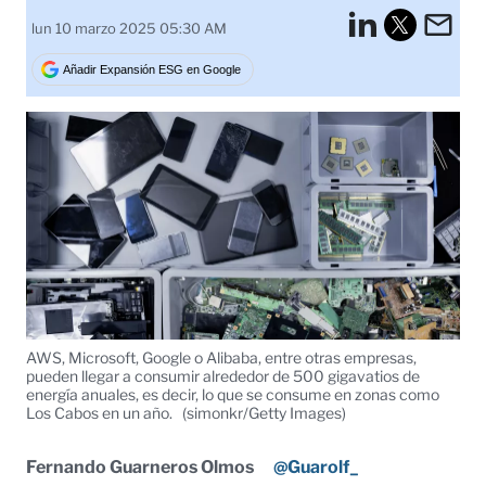
LinkedI
Em
lun 10 marzo 2025 05:30 AM
Tweet
Añadir Expansión ESG en Google
AWS, Microsoft, Google o Alibaba, entre otras empresas,
pueden llegar a consumir alrededor de 500 gigavatios de
energía anuales, es decir, lo que se consume en zonas como
Los Cabos en un año.
(simonkr/Getty Images)
Fernando Guarneros Olmos
@Guarolf_