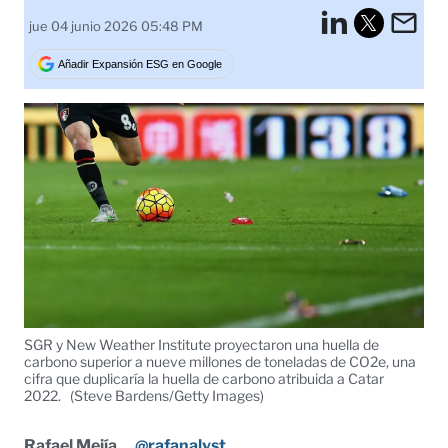
LinkedI
Em
jue 04 junio 2026 05:48 PM
Tweet
Añadir Expansión ESG en Google
SGR y New Weather Institute proyectaron una huella de
carbono superior a nueve millones de toneladas de CO2e, una
cifra que duplicaría la huella de carbono atribuida a Catar
2022.
(Steve Bardens/Getty Images)
Rafael Mejía
@rafanalyst