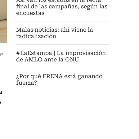
final de las campañas, según las
encuestas
Malas noticias: ahí viene la
radicalización
z
#LaEstampa | La improvisación
uye
.
de AMLO ante la ONU
¿Por qué FRENA está ganando
l
fuerza?
a
s