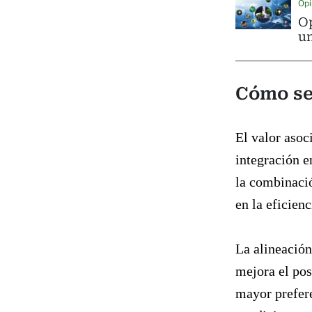
Opi
Op
un
Cómo se
El valor asoc
integración e
la combinació
en la eficienc
La alineación
mejora el pos
mayor prefere