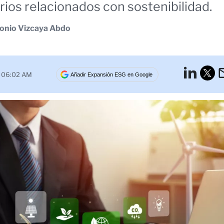
rios relacionados con sostenibilidad.
onio Vizcaya Abdo
Lin
6 06:02 AM
Añadir Expansión ESG en Google
Tw