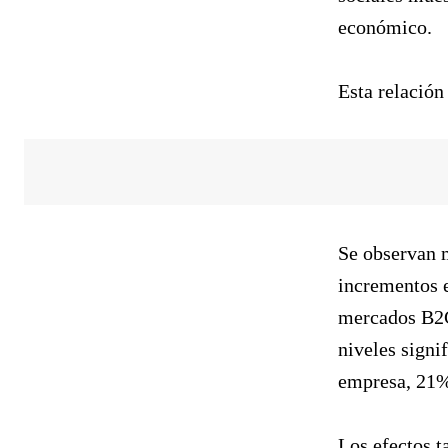
económico.
Esta relación
Se observan m
incrementos e
mercados B2C
niveles signi
empresa, 21%
Los efectos t