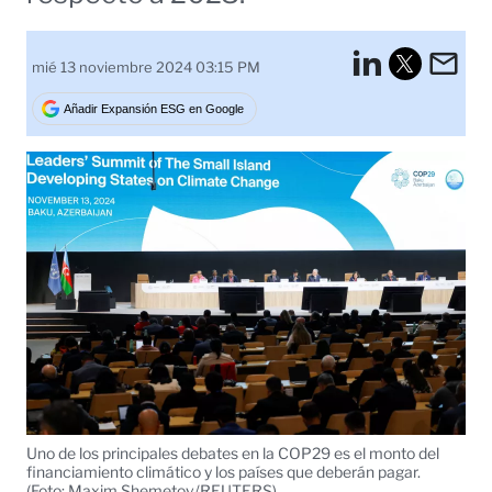
LinkedI
Em
mié 13 noviembre 2024 03:15 PM
Tweet
Añadir Expansión ESG en Google
Uno de los principales debates en la COP29 es el monto del
financiamiento climático y los países que deberán pagar.
(Foto: Maxim Shemetov/REUTERS)