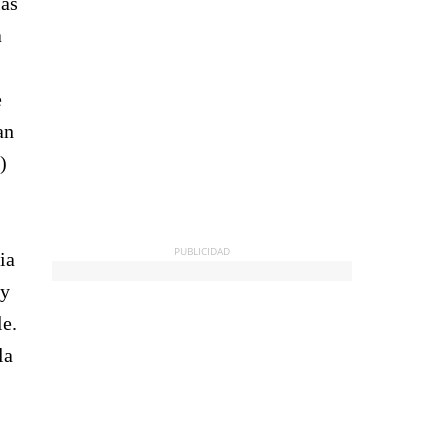
ías
a
e
an
)
PUBLICIDAD
ia
 y
le.
la