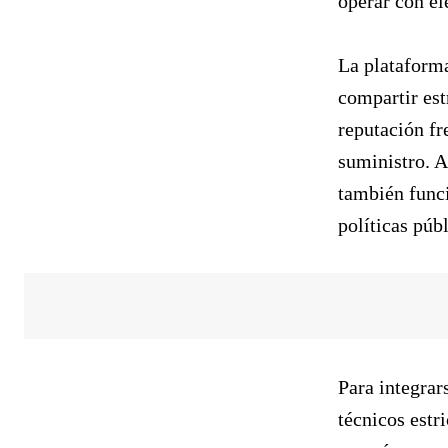
operar con el
La plataforma
compartir est
reputación fr
suministro. A
también func
políticas púb
Para integrar
técnicos estr