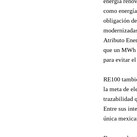
energía renov
como energía 
obligación de
modernizadas 
Atributo Ener
que un MWh de
para evitar e
RE100 también
la meta de el
trazabilidad 
Entre sus in
única mexica