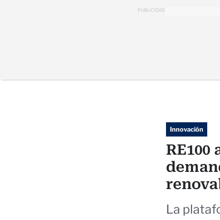
PUBLICIDAD
Innovación
RE100 
demand
renova
La plata