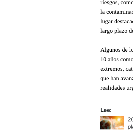
riesgos, como
la contaminac
lugar destaca
largo plazo d
Algunos de lo
10 años como
extremos, cat
que han avanz
realidades ur
Lee:
20
pl