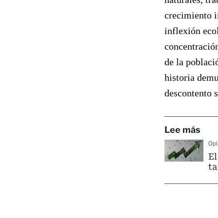
crecimiento i
inflexión eco
concentración
de la poblaci
historia demu
descontento s
Lee más
Opi
El
ta