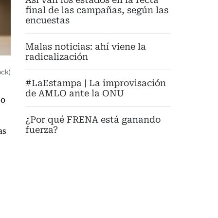
final de las campañas, según las
encuestas
Malas noticias: ahí viene la
radicalización
ock)
#LaEstampa | La improvisación
de AMLO ante la ONU
 o
¿Por qué FRENA está ganando
fuerza?
as