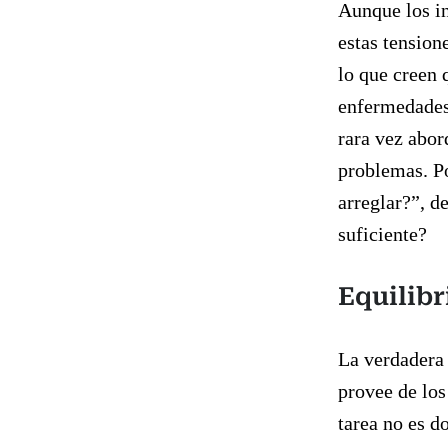
Aunque los in
estas tension
lo que creen 
enfermedades 
rara vez abor
problemas. Po
arreglar?”, d
suficiente?
Equilibr
La verdadera 
provee de los
tarea no es d