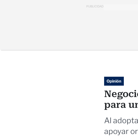
PUBLICIDAD
Opinión
Negoci
para u
Al adopt
apoyar o