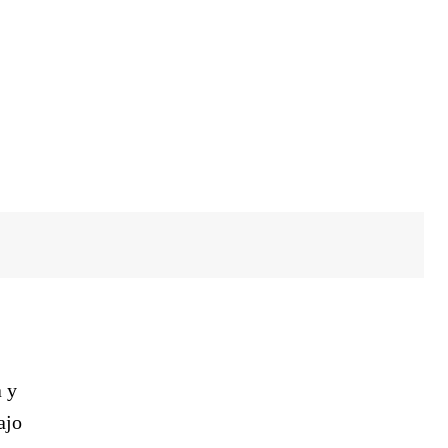
a y
ajo