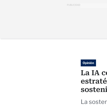
PUBLICIDAD
Opinión
La IA 
estraté
sosteni
La soste