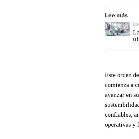
Lee más
Opi
La
ut
Este orden de
comienza a c
avanzar en su
sostenibilida
confiables, a
operativas y 