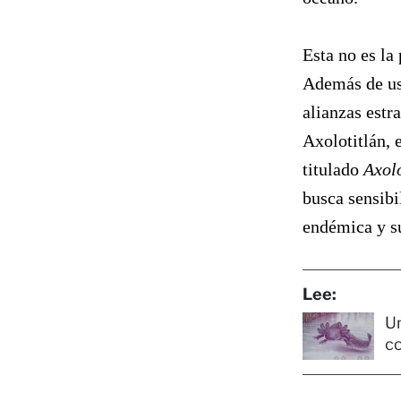
Esta no es la
Además de us
alianzas estr
Axolotitlán, 
titulado
Axolo
busca sensibi
endémica y s
Lee:
Un
co