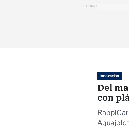
PUBLICIDAD
Innovación
Del mar
con plá
RappiCard
Aquajolot