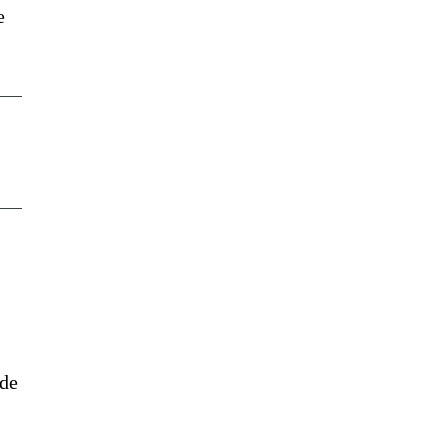
e
 de