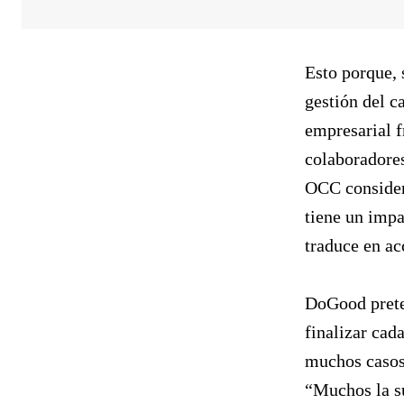
Esto porque, 
gestión del c
empresarial f
colaboradore
OCC consider
tiene un impa
traduce en ac
DoGood preten
finalizar cad
muchos casos,
“Muchos la su