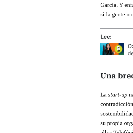
García. Y enf
si la gente no
Lee:
Ox
de
Una bre
La
start-up
na
contradicció
sostenibilida
su propia org
ellos Telefón