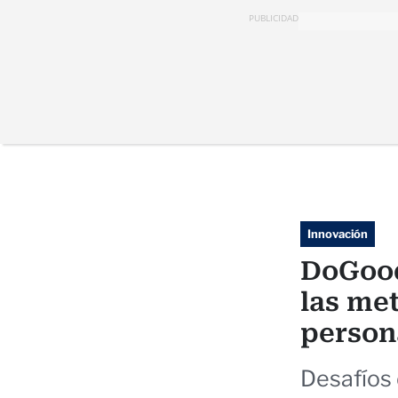
PUBLICIDAD
Innovación
DoGood
las met
person
Desafíos 