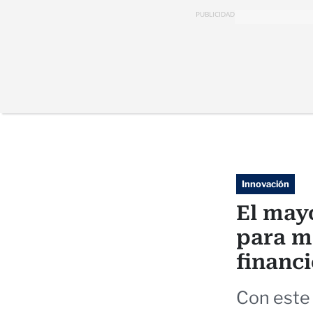
PUBLICIDAD
Innovación
El may
para mi
financ
Con este 