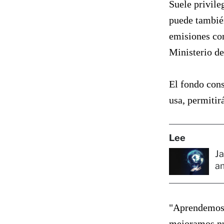
Suele privile
puede también
emisiones con
Ministerio de
El fondo cons
usa, permitir
Lee
Ja
a
"Aprendemos 
mejoramos nu