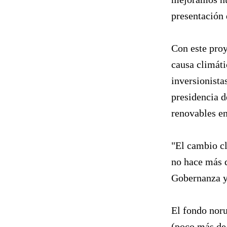
presentación 
Con este proy
causa climáti
inversionista
presidencia d
renovables en
"El cambio cl
no hace más q
Gobernanza y
El fondo noru
(poco más de 