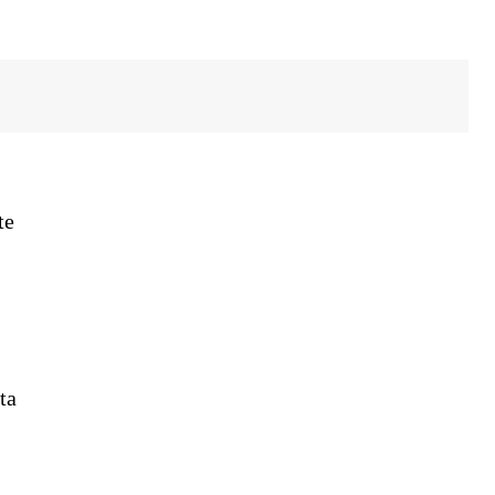
te
ta