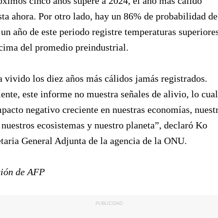
óximos cinco años supere a 2024, el año más cálido
sta ahora. Por otro lado, hay un 86% de probabilidad de
un año de este periodo registre temperaturas superiore
cima del promedio preindustrial.
a vivido los diez años más cálidos jamás registrados.
te, este informe no muestra señales de alivio, lo cual
pacto negativo creciente en nuestras economías, nuest
, nuestros ecosistemas y nuestro planeta”, declaró Ko
etaria General Adjunta de la agencia de la ONU.
ción de AFP
PUBLICIDAD