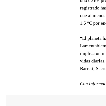
uno de los pr
registrado ha
que al menos 
1.5 °C por en
“El planeta h
Lamentablemen
implica un im
vidas diarias
Barrett, Secr
Con informa