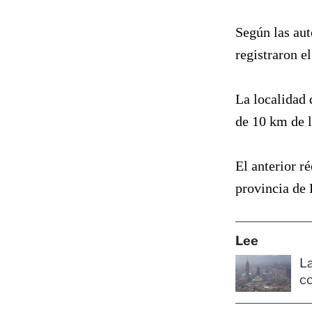
Según las aut
registraron e
La localidad 
de 10 km de la
El anterior r
provincia de 
Lee
La
c