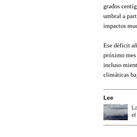
grados centíg
umbral a part
impactos muc
Ese déficit a
próximo mes e
incluso mient
climáticas ba
Lee
La
el