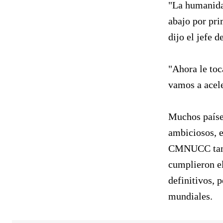
"La humanida
abajo por pri
dijo el jefe
"Ahora le to
vamos a acele
Muchos países
ambiciosos, e
CMNUCC tambi
cumplieron el
definitivos, 
mundiales.