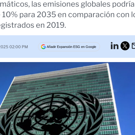
imáticos, las emisiones globales podrí
e 10% para 2035 en comparación con l
egistrados en 2019.
Lin
 2025 02:00 PM
Añadir Expansión ESG en Google
Tw