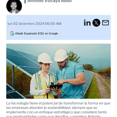
Antonio Vizcaya Abdo
LinkedI
Em
lun 02 diciembre 2024 06:00 AM
Tweet
Añadir Expansión ESG en Google
La tecnología tiene el potencial de transformar la forma en que
las empresas abordan la sostenibilidad, siempre que se
implemente con un enfoque estratégico que considere tanto
sus oportunidades como sus desafíos, considera Antonio