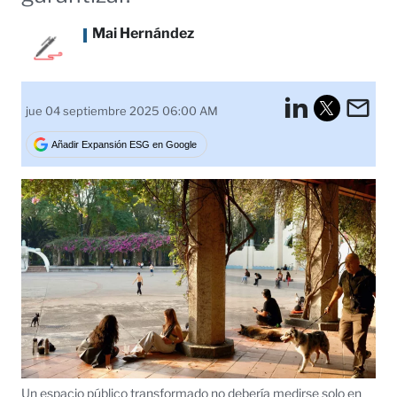
Mai Hernández
LinkedI
Em
jue 04 septiembre 2025 06:00 AM
Tweet
Añadir Expansión ESG en Google
Un espacio público transformado no debería medirse solo en