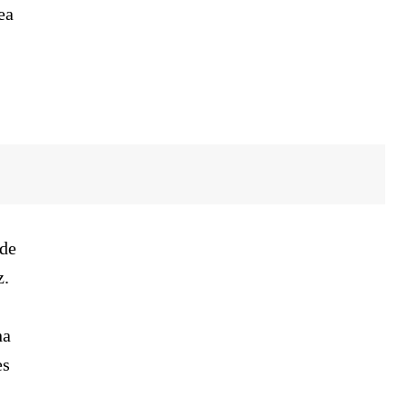
ea
 de
z.
na
es