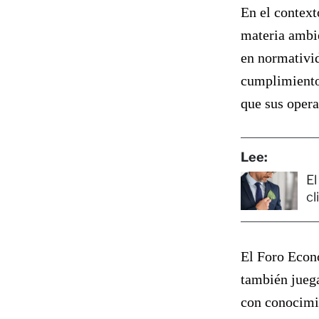
En el context
materia ambie
en normativi
cumplimiento 
que sus opera
Lee:
El
cl
El Foro Econó
también juega
con conocimie