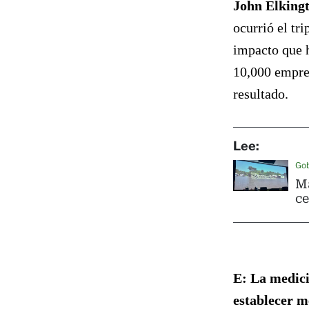
John Elking
ocurrió el tr
impacto que h
10,000 empres
resultado.
Lee:
Go
Má
ce
E: La medici
establecer m