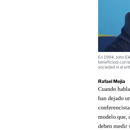
En 1994, John Elk
beneficios) con l
sociedad ni al en
Rafael Mejía
Cuando hablam
han dejado un
conferencista
modelo que, 
deben medir s