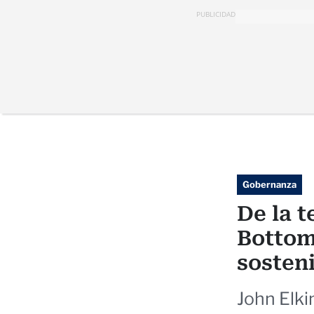
PUBLICIDAD
Gobernanza
De la t
Bottom
sosteni
John Elki