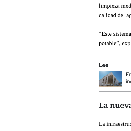
limpieza medi
calidad del a
“Este sistema
potable”, exp
Lee
En
in
La nueva
La infraestru