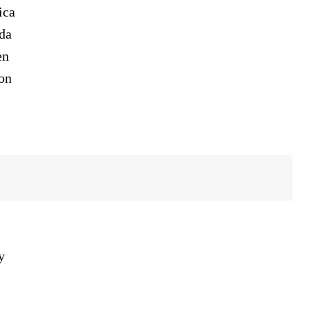
ica
ada
en
con
y