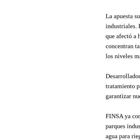
La apuesta su
industriales.
que afectó a 
concentran t
los niveles má
Desarrollador
tratamiento p
garantizar nu
FINSA ya con
parques indus
agua para rie