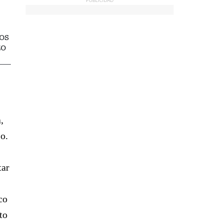
PUBLICIDAD
os
zo
,
so.
tar
co
to