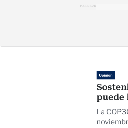
PUBLICIDAD
Opinión
Sosteni
puede 
La COP30 
noviembre