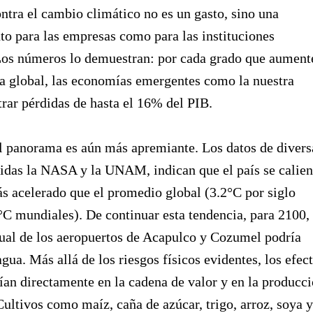
ontra el cambio climático no es un gasto, sino una
nto para las empresas como para las instituciones
 Los números lo demuestran: por cada grado que aument
a global, las economías emergentes como la nuestra
trar pérdidas de hasta el 16% del PIB.
l panorama es aún más apremiante. Los datos de divers
uidas la NASA y la UNAM, indican que el país se calien
s acelerado que el promedio global (3.2°C por siglo
2°C mundiales). De continuar esta tendencia, para 2100, 
ual de los aeropuertos de Acapulco y Cozumel podría
agua. Más allá de los riesgos físicos evidentes, los efec
ían directamente en la cadena de valor y en la producc
Cultivos como maíz, caña de azúcar, trigo, arroz, soya y