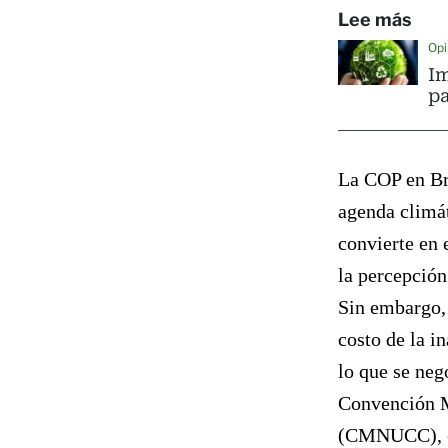
Lee más
Opi
Im
pa
La COP en Br
agenda climát
convierte en 
la percepción
Sin embargo, 
costo de la i
lo que se neg
Convención M
(CMNUCC), en 