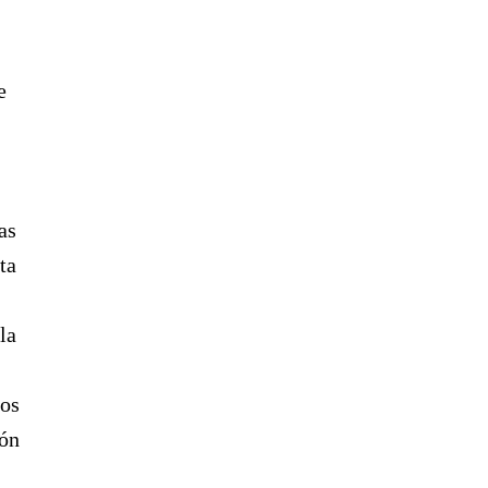
e
as
ta
la
tos
ión