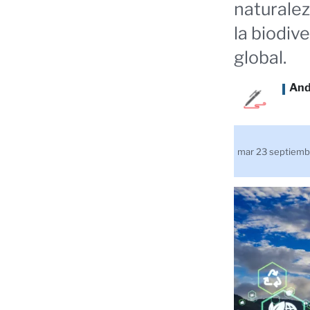
naturalez
la biodiv
global.
And
mar 23 septiem