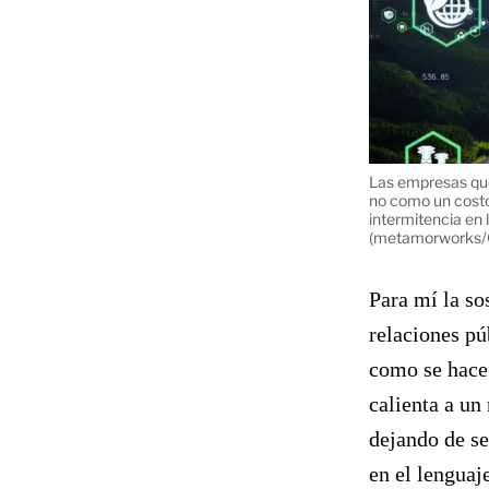
Las empresas que 
no como un costo,
intermitencia en 
(metamorworks/G
Para mí la so
relaciones pú
como se hace 
calienta a un
dejando de se
en el lenguaj