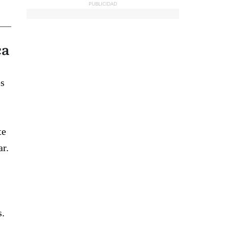
PUBLICIDAD
ca
es
te
ar.
s.