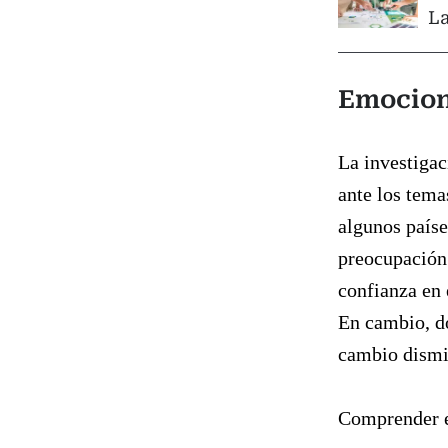
La
Emocion
La investiga
ante los tema
algunos paíse
preocupación 
confianza en 
En cambio, do
cambio dismi
Comprender e