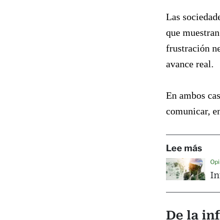
Las sociedad
que muestran 
frustración n
avance real.
En ambos caso
comunicar, en
Lee más
Opi
In
De la in