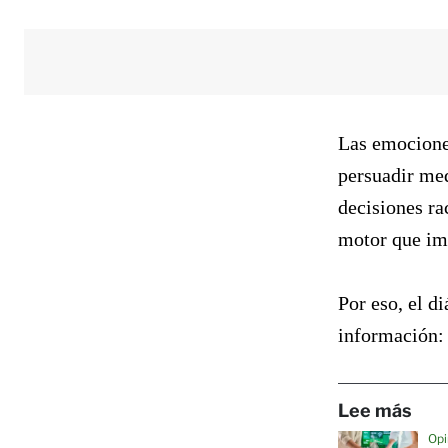
Las emociones
persuadir med
decisiones ra
motor que imp
Por eso, el d
información: 
Lee más
Opi