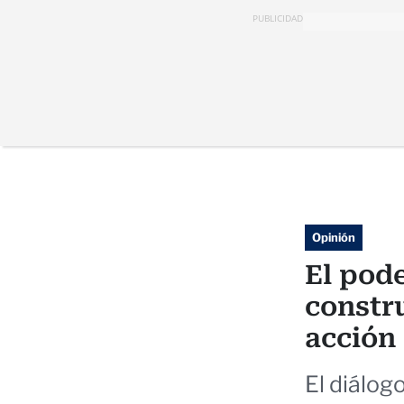
PUBLICIDAD
Opinión
El pode
constru
acción
El diálog