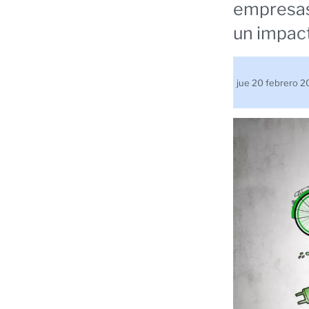
empresas
un impact
jue 20 febrero 