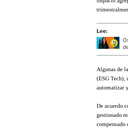
impacto agre
trimestralmen
Lee:
Ox
de
Algunas de la
(ESG Tech), 
automatizar y
De acuerdo co
gestionado m
compensado o