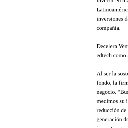
invertir en m
Latinoamérica
inversiones d
compañía.
Decelera Vent
edtech como s
Al ser la sost
fondo, la fir
negocio. “Bu
medimos su i
reducción de 
generación d