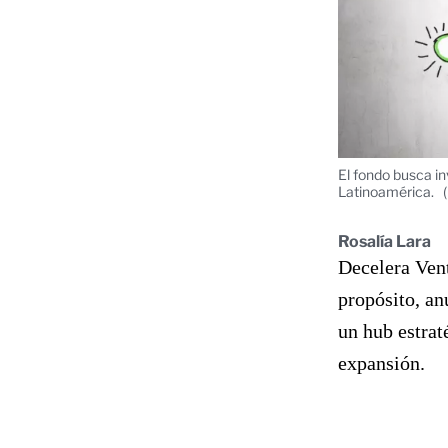
El fondo busca i
Latinoamérica.
Rosalía Lara
Decelera Vent
propósito, an
un hub estra
expansión.