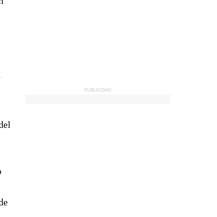
n
y
PUBLICIDAD
del
o
de