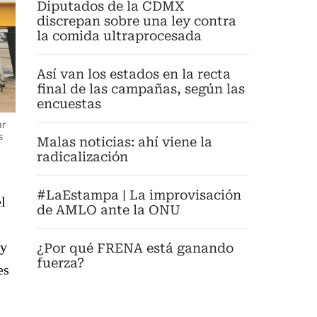
Diputados de la CDMX
discrepan sobre una ley contra
la comida ultraprocesada
Así van los estados en la recta
final de las campañas, según las
encuestas
ar
s
Malas noticias: ahí viene la
radicalización
#LaEstampa | La improvisación
l
de AMLO ante la ONU
 y
¿Por qué FRENA está ganando
fuerza?
es