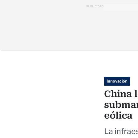
PUBLICIDAD
Innovación
China l
submar
eólica
La infrae