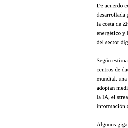
De acuerdo co
desarrollada 
la costa de Z
energético y 
del sector dig
Según estimac
centros de da
mundial, una 
adoptan medid
la IA, el str
información e
Algunos giga