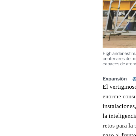
Highlander estim
centenares de mó
capaces de aten
Expansión
@
El vertiginos
enorme consum
instalaciones
la inteligenc
retos para la
paso al frent