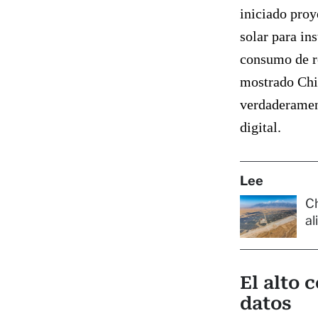
iniciado proy
solar para in
consumo de re
mostrado Chin
verdaderament
digital.
Lee
Ch
al
El alto 
datos