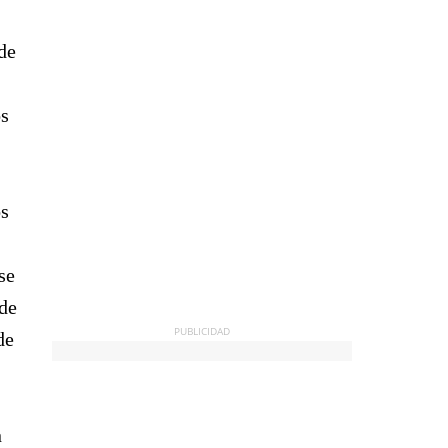
de
os
os
se
 de
PUBLICIDAD
de
n