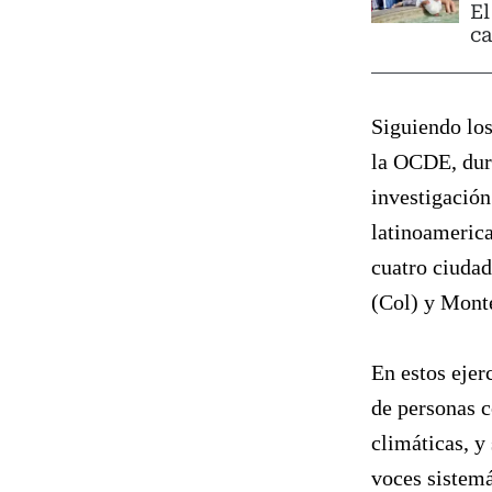
El
ca
Siguiendo lo
la OCDE, dura
investigación
latinoamerica
cuatro ciudad
(Col) y Mont
En estos ejer
de personas c
climáticas, y
voces sistemá