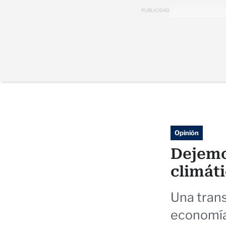
PUBLICIDAD
Opinión
Dejemo
climát
Una trans
economía