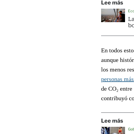
Lee más
Ec
La
bo
En todos esto
aunque histór
los menos res
personas más
de CO₂ entre
contribuyó c
Lee más
Go