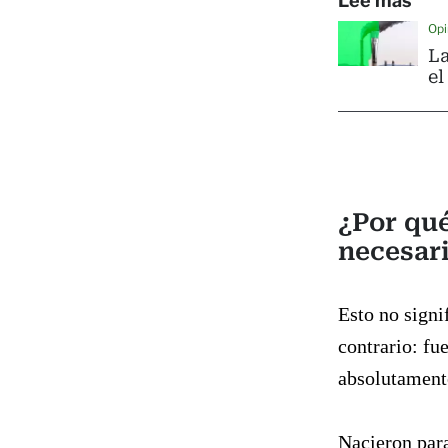
Lee más
Opi
La
el
¿Por qué
necesar
Esto no signi
contrario: fu
absolutamente
Nacieron para