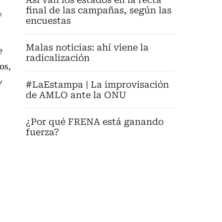
final de las campañas, según las
a
encuestas
Malas noticias: ahí viene la
e
radicalización
os,
y
#LaEstampa | La improvisación
de AMLO ante la ONU
¿Por qué FRENA está ganando
fuerza?