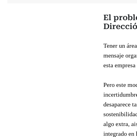
El prob
Direcció
Tener un área
mensaje organ
esta empresa 
Pero este mod
incertidumbre
desaparece ta
sostenibilida
algo extra, a
integrado en l