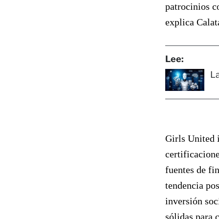
patrocinios c
explica Calat
Lee:
La
Girls United 
certificacion
fuentes de fi
tendencia posi
inversión soc
sólidas para 