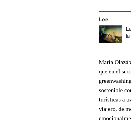
Lee
L
la
María Olazába
que en el sec
greenwashing
sostenible co
turísticas a t
viajero, de m
emocionalmen