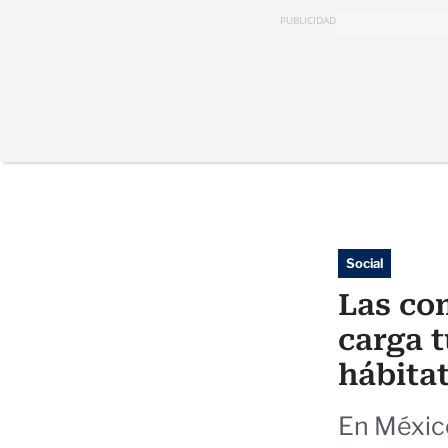
PUBLICIDAD
Social
Las co
carga t
hábita
En México