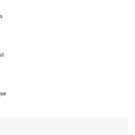
n
el
que